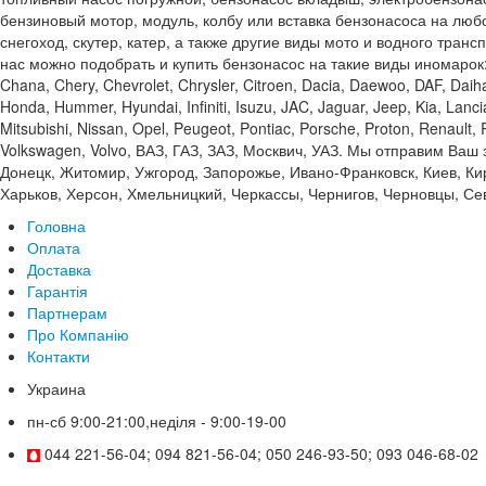
бензиновый мотор, модуль, колбу или вставка бензонасоса на любо
снегоход, скутер, катер, а также другие виды мото и водного тран
нас можно подобрать и купить бензонасос на такие виды иномарок: Acu
Chana, Chery, Chevrolet, Chrysler, Citroen, Dacia, Daewoo, DAF, Daiha
Honda, Hummer, Hyundai, Infiniti, Isuzu, JAC, Jaguar, Jeep, Kia, Lan
Mitsubishi, Nissan, Opel, Peugeot, Pontiac, Porsche, Proton, Renault
Volkswagen, Volvo, ВАЗ, ГАЗ, ЗАЗ, Москвич, УАЗ. Мы отправим Ваш
Донецк, Житомир, Ужгород, Запорожье, Ивано-Франковск, Киев, Кир
Харьков, Херсон, Хмельницкий, Черкассы, Чернигов, Черновцы, Сев
Головна
Оплата
Доставка
Гарантія
Партнерам
Про Компанію
Контакти
Украина
пн-сб 9:00-21:00,неділя - 9:00-19-00
044 221-56-04; 094 821-56-04; 050 246-93-50; 093 046-68-02