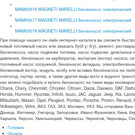
MAM00076 MAGNETI-MARELLI Бензонасос электрический
MAM00077 MAGNETI-MARELLI Бензонасос электрический
MAM00078 MAGNETI-MARELLI Бензонасос электрический
При помощи нашего он-лайн интернет-каталога вы сможете быстро и
новый топливный насос или заказать бу(б у; б/у), ремонт, реставр
бензонасоса, насос подкачки топлива, насос подкачки, дизельные 
давления, бензонасос на карбюратор, моторчик (мотор) насоса, се
топливный насос погружной, бензонасос вкладыш, электробензонас
бензиновый мотор, модуль, колбу или вставка бензонасоса на любо
снегоход, скутер, катер, а также другие виды мото и водного тран
нас можно подобрать и купить бензонасос на такие виды иномарок: Acu
Chana, Chery, Chevrolet, Chrysler, Citroen, Dacia, Daewoo, DAF, Daiha
Honda, Hummer, Hyundai, Infiniti, Isuzu, JAC, Jaguar, Jeep, Kia, Lan
Mitsubishi, Nissan, Opel, Peugeot, Pontiac, Porsche, Proton, Renault
Volkswagen, Volvo, ВАЗ, ГАЗ, ЗАЗ, Москвич, УАЗ. Мы отправим Ваш
Донецк, Житомир, Ужгород, Запорожье, Ивано-Франковск, Киев, Кир
Харьков, Херсон, Хмельницкий, Черкассы, Чернигов, Черновцы, Сев
Головна
Оплата