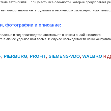
теме автомобиля. Если учесть все сложности, которые предполагает рем
не полном знании как это делать и технических характеристиках, возмож
ки, фотографии и описание:
авление и год производства автомобиля в нашем онлайн каталоге.
ете в любое удобное вам время. В случае необходимости наши консульта
F
,
PIERBURG
,
PROFIT
,
SIEMENS-VDO
,
WALBRO
и д