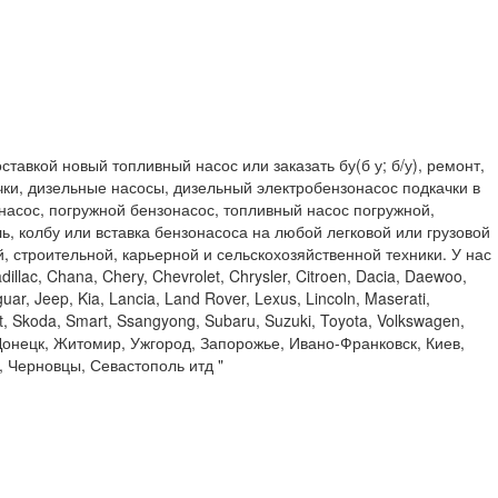
тавкой новый топливный насос или заказать бу(б у; б/у), ремонт,
чки, дизельные насосы, дизельный электробензонасос подкачки в
 насос, погружной бензонасос, топливный насос погружной,
, колбу или вставка бензонасоса на любой легковой или грузовой
ой, строительной, карьерной и сельскохозяйственной техники. У нас
llac, Chana, Chery, Chevrolet, Chrysler, Citroen, Dacia, Daewoo,
uar, Jeep, Kia, Lancia, Land Rover, Lexus, Lincoln, Maserati,
t, Skoda, Smart, Ssangyong, Subaru, Suzuki, Toyota, Volkswagen,
Донецк, Житомир, Ужгород, Запорожье, Ивано-Франковск, Киев,
, Черновцы, Севастополь итд "