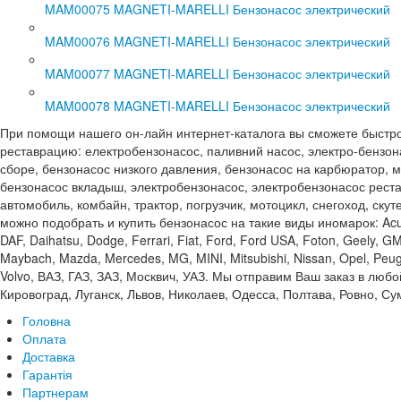
MAM00075 MAGNETI-MARELLI Бензонасос электрический
MAM00076 MAGNETI-MARELLI Бензонасос электрический
MAM00077 MAGNETI-MARELLI Бензонасос электрический
MAM00078 MAGNETI-MARELLI Бензонасос электрический
При помощи нашего он-лайн интернет-каталога вы сможете быстро и 
реставрацию: електробензонасос, паливний насос, электро-бензона
сборе, бензонасос низкого давления, бензонасос на карбюратор, м
бензонасос вкладыш, электробензонасос, электробензонасос реста
автомобиль, комбайн, трактор, погрузчик, мотоцикл, снегоход, ску
можно подобрать и купить бензонасос на такие виды иномарок: Acura, A
DAF, Daihatsu, Dodge, Ferrari, Fiat, Ford, Ford USA, Foton, Geely, GMC
Maybach, Mazda, Mercedes, MG, MINI, Mitsubishi, Nissan, Opel, Peuge
Volvo, ВАЗ, ГАЗ, ЗАЗ, Москвич, УАЗ. Мы отправим Ваш заказ в люб
Кировоград, Луганск, Львов, Николаев, Одесса, Полтава, Ровно, С
Головна
Оплата
Доставка
Гарантія
Партнерам