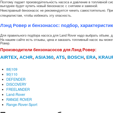
Поэтому падает производительность насоса и давление в топливной сис
выгоднее будет купить новый бензонасос с снятием и заменой.
Неисправный бензонасос не рекомендуется чинить самостоятельно. При 
специалистам, чтобы избежать эту опасность.
Лэнд Ровер и бензонасос: подбор, характеристи
Для правильного подбора насоса для Land Rover
надо выбрать объем, д
На нашем сайте есть отзывы, цена и заказать топливный насос вы мож
Ровер.
Производители бензонасосов для Лэнд Ровер:
AIRTEX
,
ACHR
,
ASIA360
,
ATS
,
BOSCH
,
ERA
,
KRAU
88|109
90|110
DEFENDER
DISCOVERY
FREELANDER
Land-Rover
RANGE ROVER
Range-Rover-Sport