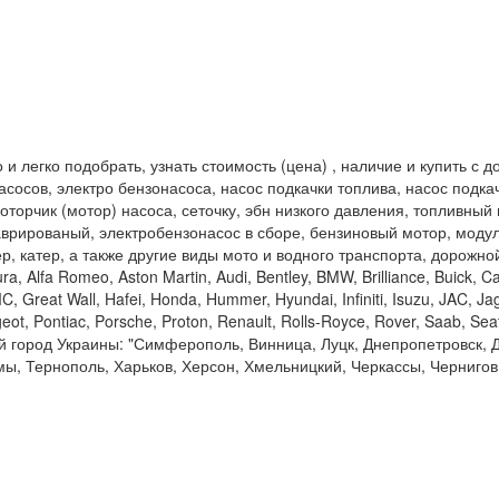
легко подобрать, узнать стоимость (цена) , наличие и купить с дос
сосов, электро бензонасоса, насос подкачки топлива, насос подка
оторчик (мотор) насоса, сеточку, эбн низкого давления, топливный
врированый, электробензонасос в сборе, бензиновый мотор, модуль
тер, катер, а также другие виды мото и водного транспорта, дорожн
lfa Romeo, Aston Martin, Audi, Bentley, BMW, Brilliance, Buick, Cadi
, Great Wall, Hafei, Honda, Hummer, Hyundai, Infiniti, Isuzu, JAC, Jag
ot, Pontiac, Porsche, Proton, Renault, Rolls-Royce, Rover, Saab, Sea
ой город Украины: "Симферополь, Винница, Луцк, Днепропетровск, 
умы, Тернополь, Харьков, Херсон, Хмельницкий, Черкассы, Чернигов