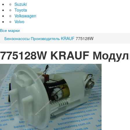
Suzuki
Toyota
Volkswagen
Volvo
Все марки
Бензонасосы
Производитель
KRAUF
775128W
775128W KRAUF Модуль