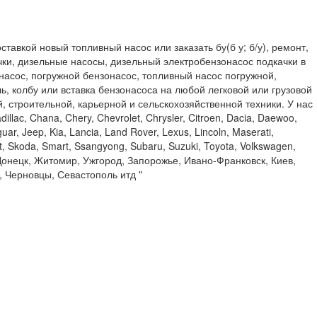
тавкой новый топливный насос или заказать бу(б у; б/у), ремонт,
чки, дизельные насосы, дизельный электробензонасос подкачки в
 насос, погружной бензонасос, топливный насос погружной,
, колбу или вставка бензонасоса на любой легковой или грузовой
ой, строительной, карьерной и сельскохозяйственной техники. У нас
llac, Chana, Chery, Chevrolet, Chrysler, Citroen, Dacia, Daewoo,
uar, Jeep, Kia, Lancia, Land Rover, Lexus, Lincoln, Maserati,
t, Skoda, Smart, Ssangyong, Subaru, Suzuki, Toyota, Volkswagen,
Донецк, Житомир, Ужгород, Запорожье, Ивано-Франковск, Киев,
, Черновцы, Севастополь итд "