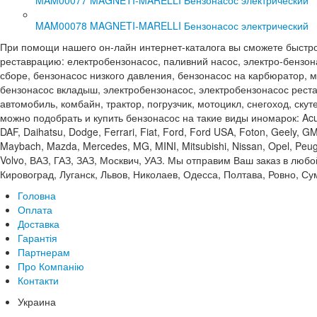
MAM00078 MAGNETI-MARELLI Бензонасос электрический
При помощи нашего он-лайн интернет-каталога вы сможете быстро и 
реставрацию: електробензонасос, паливний насос, электро-бензона
сборе, бензонасос низкого давления, бензонасос на карбюратор, м
бензонасос вкладыш, электробензонасос, электробензонасос реста
автомобиль, комбайн, трактор, погрузчик, мотоцикл, снегоход, ску
можно подобрать и купить бензонасос на такие виды иномарок: Acura, A
DAF, Daihatsu, Dodge, Ferrari, Fiat, Ford, Ford USA, Foton, Geely, GMC
Maybach, Mazda, Mercedes, MG, MINI, Mitsubishi, Nissan, Opel, Peuge
Volvo, ВАЗ, ГАЗ, ЗАЗ, Москвич, УАЗ. Мы отправим Ваш заказ в люб
Кировоград, Луганск, Львов, Николаев, Одесса, Полтава, Ровно, С
Головна
Оплата
Доставка
Гарантія
Партнерам
Про Компанію
Контакти
Украина