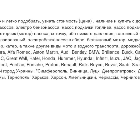
легко подобрать, узнать стоимость (цена) , наличие и купить с дос
сосов, электро бензонасоса, насос подкачки топлива, насос подка
оторчик (мотор) насоса, сеточку, эбн низкого давления, топливный
врированый, электробензонасос в сборе, бензиновый мотор, модуль
тер, катер, а также другие виды мото и водного транспорта, дорожн
lfa Romeo, Aston Martin, Audi, Bentley, BMW, Brilliance, Buick, Cadi
, Great Wall, Hafei, Honda, Hummer, Hyundai, Infiniti, Isuzu, JAC, Jag
ot, Pontiac, Porsche, Proton, Renault, Rolls-Royce, Rover, Saab, Sea
ой город Украины: "Симферополь, Винница, Луцк, Днепропетровск, 
умы, Тернополь, Харьков, Херсон, Хмельницкий, Черкассы, Чернигов