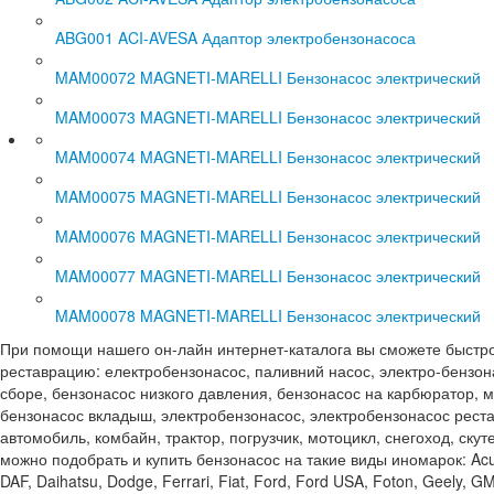
ABG001 ACI-AVESA Адаптор электробензонасоса
MAM00072 MAGNETI-MARELLI Бензонасос электрический
MAM00073 MAGNETI-MARELLI Бензонасос электрический
MAM00074 MAGNETI-MARELLI Бензонасос электрический
MAM00075 MAGNETI-MARELLI Бензонасос электрический
MAM00076 MAGNETI-MARELLI Бензонасос электрический
MAM00077 MAGNETI-MARELLI Бензонасос электрический
MAM00078 MAGNETI-MARELLI Бензонасос электрический
При помощи нашего он-лайн интернет-каталога вы сможете быстро и 
реставрацию: електробензонасос, паливний насос, электро-бензона
сборе, бензонасос низкого давления, бензонасос на карбюратор, м
бензонасос вкладыш, электробензонасос, электробензонасос реста
автомобиль, комбайн, трактор, погрузчик, мотоцикл, снегоход, ску
можно подобрать и купить бензонасос на такие виды иномарок: Acura, A
DAF, Daihatsu, Dodge, Ferrari, Fiat, Ford, Ford USA, Foton, Geely, GMC