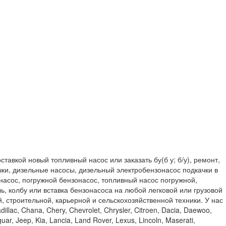
тавкой новый топливный насос или заказать бу(б у; б/у), ремонт,
чки, дизельные насосы, дизельный электробензонасос подкачки в
 насос, погружной бензонасос, топливный насос погружной,
, колбу или вставка бензонасоса на любой легковой или грузовой
ой, строительной, карьерной и сельскохозяйственной техники. У нас
llac, Chana, Chery, Chevrolet, Chrysler, Citroen, Dacia, Daewoo,
uar, Jeep, Kia, Lancia, Land Rover, Lexus, Lincoln, Maserati,