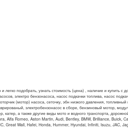
легко подобрать, узнать стоимость (цена) , наличие и купить с дос
сосов, электро бензонасоса, насос подкачки топлива, насос подка
оторчик (мотор) насоса, сеточку, эбн низкого давления, топливный
врированый, электробензонасос в сборе, бензиновый мотор, модуль
тер, катер, а также другие виды мото и водного транспорта, дорожн
lfa Romeo, Aston Martin, Audi, Bentley, BMW, Brilliance, Buick, Cadi
, Great Wall, Hafei, Honda, Hummer, Hyundai, Infiniti, Isuzu, JAC, Jag