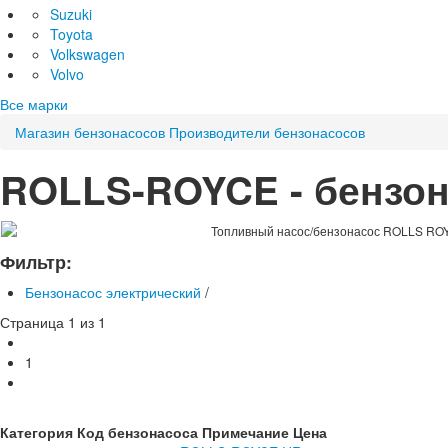
Suzuki
Toyota
Volkswagen
Volvo
Все марки
Магазин бензонасосов
Производители бензонасосов
ROLLS-ROYCE - бензон
Топливный насос/бензонасос ROLLS ROY
Фильтр:
Бензонасос электрический
/
Страница 1 из 1
1
Категория
Код бензонасоса
Примечание
Цена